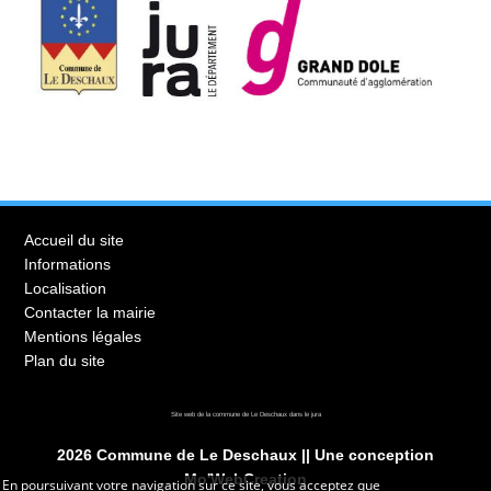
Accueil du site
Informations
Localisation
Contacter la mairie
Mentions légales
Plan du site
Site web de la commune de
Le Deschaux
dans le
jura
2026 Commune de Le Deschaux ||
Une conception
Mo'WebCreation
En poursuivant votre navigation sur ce site, vous acceptez que